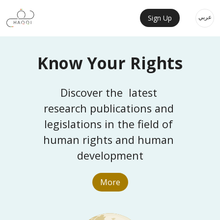
Skip to main content
Mobile Main Nav
عربي
Sign Up
Know Your Rights
Discover the  latest 
research publications and 
legislations in the field of 
human rights and human 
development
More
Image