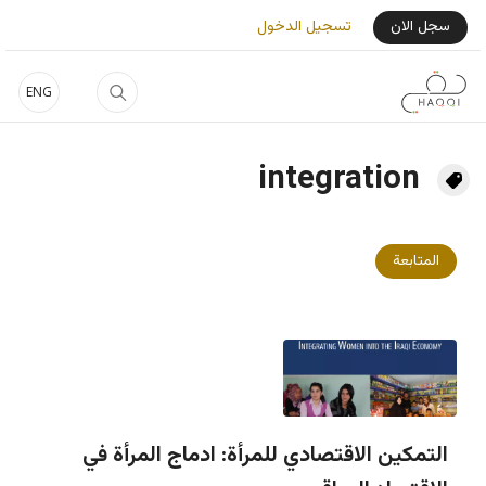
جاوز إلى المحتوى الرئيسي
User Login Menu
سجل الان
تسجيل الدخول
ENG
integration
المتابعة
التمكين الاقتصادي للمرأة: ادماج المرأة في