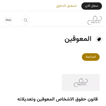
جاوز إلى المحتوى الرئيسي
User Login Menu
سجل الان
تسجيل الدخول
ENG
المعوقين
المتابعة
قانون حقوق الاشخاص المعوقين وتعديلاته